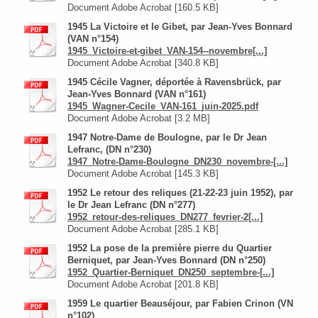
Document Adobe Acrobat [160.5 KB]
1945 La Victoire et le Gibet, par Jean-Yves Bonnard
(VAN n°154)
1945_Victoire-et-gibet_VAN-154--novembre[...]
Document Adobe Acrobat [340.8 KB]
1945 Cécile Vagner, déportée à Ravensbrück, par
Jean-Yves Bonnard (VAN n°161)
1945_Wagner-Cecile_VAN-161_juin-2025.pdf
Document Adobe Acrobat [3.2 MB]
1947 Notre-Dame de Boulogne, par le Dr Jean
Lefranc, (DN n°230)
1947_Notre-Dame-Boulogne_DN230_novembre-[...]
Document Adobe Acrobat [145.3 KB]
1952 Le retour des reliques (21-22-23 juin 1952), par
le Dr Jean Lefranc (DN n°277)
1952_retour-des-reliques_DN277_fevrier-2[...]
Document Adobe Acrobat [285.1 KB]
1952 La pose de la première pierre du Quartier
Berniquet, par Jean-Yves Bonnard (DN n°250)
1952_Quartier-Berniquet_DN250_septembre-[...]
Document Adobe Acrobat [201.8 KB]
1959 Le quartier Beauséjour, par Fabien Crinon (VN
n°102)