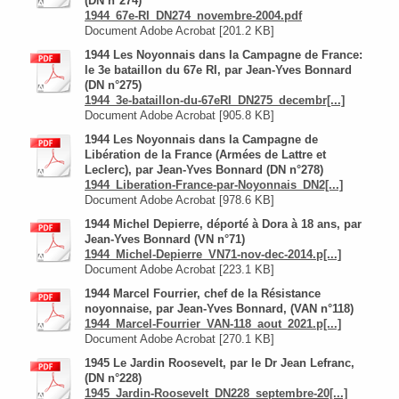
(DN n°274)
1944_67e-RI_DN274_novembre-2004.pdf
Document Adobe Acrobat [201.2 KB]
1944 Les Noyonnais dans la Campagne de France:
le 3e bataillon du 67e RI, par Jean-Yves Bonnard
(DN n°275)
1944_3e-bataillon-du-67eRI_DN275_decembr[...]
Document Adobe Acrobat [905.8 KB]
1944 Les Noyonnais dans la Campagne de
Libération de la France (Armées de Lattre et
Leclerc), par Jean-Yves Bonnard (DN n°278)
1944_Liberation-France-par-Noyonnais_DN2[...]
Document Adobe Acrobat [978.6 KB]
1944 Michel Depierre, déporté à Dora à 18 ans, par
Jean-Yves Bonnard (VN n°71)
1944_Michel-Depierre_VN71-nov-dec-2014.p[...]
Document Adobe Acrobat [223.1 KB]
1944 Marcel Fourrier, chef de la Résistance
noyonnaise, par Jean-Yves Bonnard, (VAN n°118)
1944_Marcel-Fourrier_VAN-118_aout_2021.p[...]
Document Adobe Acrobat [270.1 KB]
1945 Le Jardin Roosevelt, par le Dr Jean Lefranc,
(DN n°228)
1945_Jardin-Roosevelt_DN228_septembre-20[...]