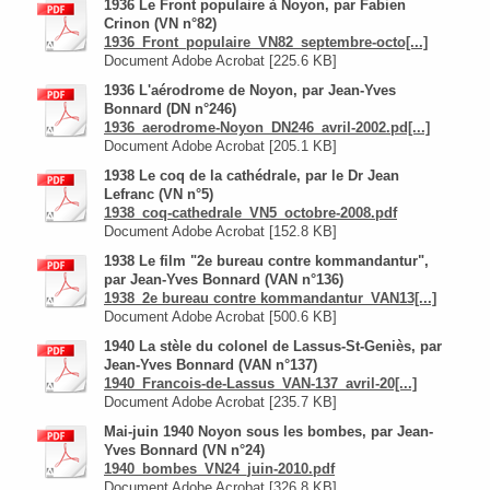
1936 Le Front populaire à Noyon, par Fabien
Crinon (VN n°82)
1936_Front_populaire_VN82_septembre-octo[...]
Document Adobe Acrobat [225.6 KB]
1936 L'aérodrome de Noyon, par Jean-Yves
Bonnard (DN n°246)
1936_aerodrome-Noyon_DN246_avril-2002.pd[...]
Document Adobe Acrobat [205.1 KB]
1938 Le coq de la cathédrale, par le Dr Jean
Lefranc (VN n°5)
1938_coq-cathedrale_VN5_octobre-2008.pdf
Document Adobe Acrobat [152.8 KB]
1938 Le film "2e bureau contre kommandantur",
par Jean-Yves Bonnard (VAN n°136)
1938_2e bureau contre kommandantur_VAN13[...]
Document Adobe Acrobat [500.6 KB]
1940 La stèle du colonel de Lassus-St-Geniès, par
Jean-Yves Bonnard (VAN n°137)
1940_Francois-de-Lassus_VAN-137_avril-20[...]
Document Adobe Acrobat [235.7 KB]
Mai-juin 1940 Noyon sous les bombes, par Jean-
Yves Bonnard (VN n°24)
1940_bombes_VN24_juin-2010.pdf
Document Adobe Acrobat [326.8 KB]