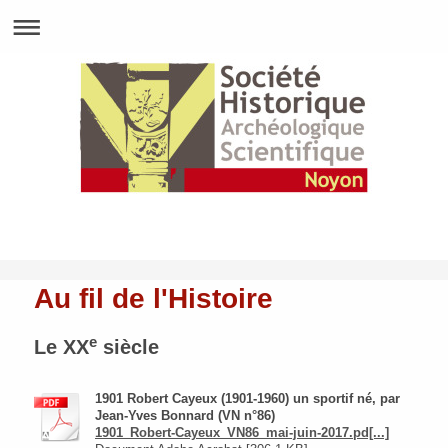
Au fil de l'Histoire
e
Le XX
siècle
1901 Robert Cayeux (1901-1960) un sportif né, par
Jean-Yves Bonnard (VN n°86)
1901_Robert-Cayeux_VN86_mai-juin-2017.pd[...]