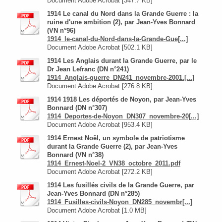
Document Adobe Acrobat [347.7 KB]
1914 Le canal du Nord dans la Grande Guerre : la
ruine d'une ambition (2), par Jean-Yves Bonnard
(VN n°96)
1914_le-canal-du-Nord-dans-la-Grande-Gue[...]
Document Adobe Acrobat [502.1 KB]
1914 Les Anglais durant la Grande Guerre, par le
Dr Jean Lefranc (DN n°241)
1914_Anglais-guerre_DN241_novembre-2001.[...]
Document Adobe Acrobat [276.8 KB]
1914 1918 Les déportés de Noyon, par Jean-Yves
Bonnard (DN n°307)
1914_Deportes-de-Noyon_DN307_novembre-20[...]
Document Adobe Acrobat [953.4 KB]
1914 Ernest Noël, un symbole de patriotisme
durant la Grande Guerre (2), par Jean-Yves
Bonnard (VN n°38)
1914_Ernest-Noel-2_VN38_octobre_2011.pdf
Document Adobe Acrobat [272.2 KB]
1914 Les fusillés civils de la Grande Guerre, par
Jean-Yves Bonnard (DN n°285)
1914_Fusilles-civils-Noyon_DN285_novembr[...]
Document Adobe Acrobat [1.0 MB]