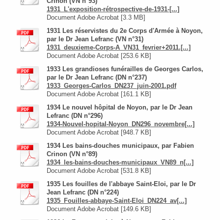
Crinon (VN n°93)
1931_L'exposition-rétrospective-de-1931-[...]
Document Adobe Acrobat [3.3 MB]
1931 Les réservistes du 2e Corps d'Armée à Noyon,
par le Dr Jean Lefranc (VN n°31)
1931_deuxieme-Corps-A_VN31_fevrier+2011.[...]
Document Adobe Acrobat [253.6 KB]
1933 Les grandioses funérailles de Georges Carlos,
par le Dr Jean Lefranc (DN n°237)
1933_Georges-Carlos_DN237_juin-2001.pdf
Document Adobe Acrobat [161.1 KB]
1934 Le nouvel hôpital de Noyon, par le Dr Jean
Lefranc (DN n°296)
1934-Nouvel-hopital-Noyon_DN296_novembre[...]
Document Adobe Acrobat [948.7 KB]
1934 Les bains-douches municipaux, par Fabien
Crinon (VN n°89)
1934_les-bains-douches-municipaux_VN89_n[...]
Document Adobe Acrobat [531.8 KB]
1935 Les fouilles de l'abbaye Saint-Eloi, par le Dr
Jean Lefranc (DN n°224)
1935_Fouilles-abbaye-Saint-Eloi_DN224_av[...]
Document Adobe Acrobat [149.6 KB]