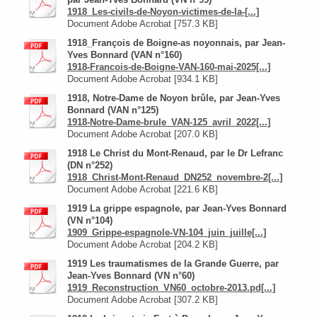
par Jean-Yves Bonnard (VN n°95)
1918_Les-civils-de-Noyon-victimes-de-la-[...]
Document Adobe Acrobat [757.3 KB]
1918_François de Boigne-as noyonnais, par Jean-
Yves Bonnard (VAN n°160)
1918-Francois-de-Boigne-VAN-160-mai-2025[...]
Document Adobe Acrobat [934.1 KB]
1918, Notre-Dame de Noyon brûle, par Jean-Yves
Bonnard (VAN n°125)
1918-Notre-Dame-brule_VAN-125_avril_2022[...]
Document Adobe Acrobat [207.0 KB]
1918 Le Christ du Mont-Renaud, par le Dr Lefranc
(DN n°252)
1918_Christ-Mont-Renaud_DN252_novembre-2[...]
Document Adobe Acrobat [221.6 KB]
1919 La grippe espagnole, par Jean-Yves Bonnard
(VN n°104)
1909_Grippe-espagnole-VN-104_juin_juille[...]
Document Adobe Acrobat [204.2 KB]
1919 Les traumatismes de la Grande Guerre, par
Jean-Yves Bonnard (VN n°60)
1919_Reconstruction_VN60_octobre-2013.pd[...]
Document Adobe Acrobat [307.2 KB]