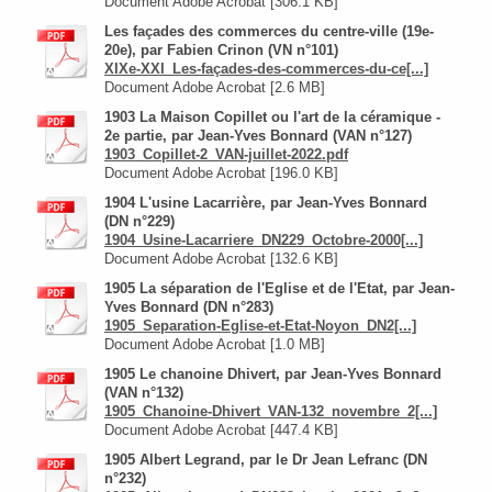
Document Adobe Acrobat [306.1 KB]
Les façades des commerces du centre-ville (19e-
20e), par Fabien Crinon (VN n°101)
XIXe-XXI_Les-façades-des-commerces-du-ce[...]
Document Adobe Acrobat [2.6 MB]
1903 La Maison Copillet ou l'art de la céramique -
2e partie, par Jean-Yves Bonnard (VAN n°127)
1903_Copillet-2_VAN-juillet-2022.pdf
Document Adobe Acrobat [196.0 KB]
1904 L'usine Lacarrière, par Jean-Yves Bonnard
(DN n°229)
1904_Usine-Lacarriere_DN229_Octobre-2000[...]
Document Adobe Acrobat [132.6 KB]
1905 La séparation de l'Eglise et de l'Etat, par Jean-
Yves Bonnard (DN n°283)
1905_Separation-Eglise-et-Etat-Noyon_DN2[...]
Document Adobe Acrobat [1.0 MB]
1905 Le chanoine Dhivert, par Jean-Yves Bonnard
(VAN n°132)
1905_Chanoine-Dhivert_VAN-132_novembre_2[...]
Document Adobe Acrobat [447.4 KB]
1905 Albert Legrand, par le Dr Jean Lefranc (DN
n°232)