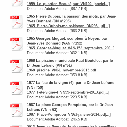
1959_Le_quartier_Beauséjour_VN102_janvie[...]
Document Adobe Acrobat [887.7 KB]
1965 Pierre Dubois, la passion des mots, par Jean-
Yves Bonnard (DN n°293)
1965_Pierre-Dubois-maire-Noyon_DN293_jui[...]
Document Adobe Acrobat [963.2 KB]
1965 Georges Muguet, sculpteur à Noyon, par
Jean-Yves Bonnard (VAN n°152)
1965_Georges-Muguet_VAN-152_septembre_20[...]
Document Adobe Acrobat [432.1 KB]
1968 La piscine municipale Paul Boutefeu, par le
Dr Jean Lefranc (VN n°61)
1968_piscine_VN61_novembre-2013.pdf
Document Adobe Acrobat [353.8 KB]
1977 La fête de la vigne (4), par le Dr Jean Lefranc
(VN n°59)
1977_Fete-vigne-4_VN59-septembre-2013.pd[...]
Document Adobe Acrobat [223.5 KB]
1987 La place Georges Pompidou, par le Dr Jean
Lefranc (VN n°63)
1987_Place-Pompidou_VN63-janvier-2014.pd[...]
Document Adobe Acrobat [246.5 KB]