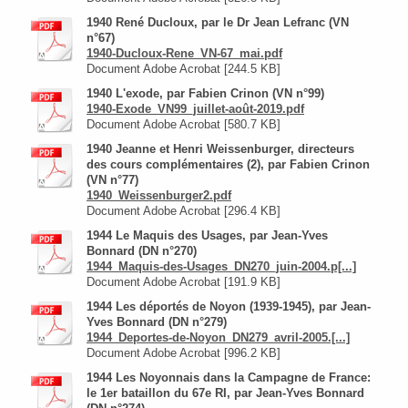
1940 René Ducloux, par le Dr Jean Lefranc (VN
n°67)
1940-Ducloux-Rene_VN-67_mai.pdf
Document Adobe Acrobat [244.5 KB]
1940 L'exode, par Fabien Crinon (VN n°99)
1940-Exode_VN99_juillet-août-2019.pdf
Document Adobe Acrobat [580.7 KB]
1940 Jeanne et Henri Weissenburger, directeurs
des cours complémentaires (2), par Fabien Crinon
(VN n°77)
1940_Weissenburger2.pdf
Document Adobe Acrobat [296.4 KB]
1944 Le Maquis des Usages, par Jean-Yves
Bonnard (DN n°270)
1944_Maquis-des-Usages_DN270_juin-2004.p[...]
Document Adobe Acrobat [191.9 KB]
1944 Les déportés de Noyon (1939-1945), par Jean-
Yves Bonnard (DN n°279)
1944_Deportes-de-Noyon_DN279_avril-2005.[...]
Document Adobe Acrobat [996.2 KB]
1944 Les Noyonnais dans la Campagne de France:
le 1er bataillon du 67e RI, par Jean-Yves Bonnard