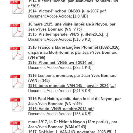
1914 Victor Pinchon, par Jean-Yves Bonnard (DN
n°303)
1914_Victor-Pinchon_DN303_juin-2007.pdf
Document Adobe Acrobat [1.0 MB]
16 mars 1915, une visite impériale à Noyon, par
Jean-Yves Bonnard (VN n°75)
1915_Visite-imperiale_VN75_juillet-2015.[...]
Document Adobe Acrobat [515.5 KB]
1916 François Marie Eugène Plommet (1892-1916),
disparu au Mort-Homme, par Jean-Yves Bonnard
(VN n°66)
1916_Plommet_VN66_avril-2014.pdf
Document Adobe Acrobat [225.1 KB]
1916 Les bons monnaie, par Jean-Yves Bonnard
(VAN n°145)
1916_bons-monnaie_VAN-145-_janvier_2024.[...]
Document Adobe Acrobat [241.8 KB]
1916 Paul Hattin, abattu dans le ciel de Noyon, par
Jean-Yves Bonnard (VN n°49)
1916_Hattin_VN49_octobre-2012.pdf
Document Adobe Acrobat [185.4 KB]
mars 1917, le Dr Hélot à Noyon (1ère partie) , par
Jean-Yves Bonnard (VAN n°143)
1917_Dr-Helot_1_VAN-143_novembre_2023 (5[...]