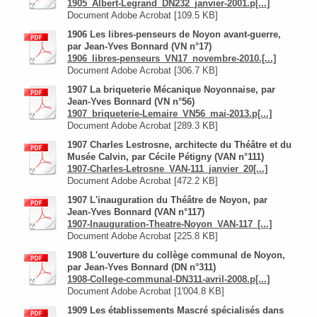
1905_Albert-Legrand_DN232_janvier-2001.p[...]
Document Adobe Acrobat [109.5 KB]
1906 Les libres-penseurs de Noyon avant-guerre,
par Jean-Yves Bonnard (VN n°17)
1906_libres-penseurs_VN17_novembre-2010.[...]
Document Adobe Acrobat [306.7 KB]
1907 La briqueterie Mécanique Noyonnaise, par
Jean-Yves Bonnard (VN n°56)
1907_briqueterie-Lemaire_VN56_mai-2013.p[...]
Document Adobe Acrobat [289.3 KB]
1907 Charles Lestrosne, architecte du Théâtre et du
Musée Calvin, par Cécile Pétigny (VAN n°111)
1907-Charles-Letrosne_VAN-111_janvier_20[...]
Document Adobe Acrobat [472.2 KB]
1907 L'inauguration du Théâtre de Noyon, par
Jean-Yves Bonnard (VAN n°117)
1907-Inauguration-Theatre-Noyon_VAN-117_[...]
Document Adobe Acrobat [225.8 KB]
1908 L'ouverture du collège communal de Noyon,
par Jean-Yves Bonnard (DN n°311)
1908-College-communal-DN311-avril-2008.p[...]
Document Adobe Acrobat [1'004.8 KB]
1909 Les établissements Mascré spécialisés dans