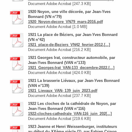
Document Adobe Acrobat [247.3 KB]
1920 Noyon, une ville décorée, par Jean-Yves
Bonnard (VN n°79)
1920_Noyon-decore_VN79_mars-2016.pdf
Document Adobe Acrobat [1.0 MB]
1921 La place de Béziers, par Jean-Yves Bonnard
(VN n°42)
1921_place-de-Beziers_VN42_fevrier-2012.[...]
Document Adobe Acrobat [216.2 KB]
1921 Georges Irat, constructeur automobile, par
Jean-Yves Bonnard (VAN n°133)
1921_Georges-Irat_VAN-133_decembre-2022.[...]
Document Adobe Acrobat [424.0 KB]
1921 La brasserie Liévaux, par Jean-Yves Bonnard
(VAN n°139)
1921_Lievaux_VAN- 139_juin_2023.pdf
Document Adobe Acrobat [237.7 KB]
1922 Les cloches de la cathédrale de Noyon, par
Jean-Yves Bonnard (VAN n°116)
1922-cloches-cathedrale_VAN-116_juin_202[...]
Document Adobe Acrobat [219.6 KB]
1923 Jeanne et Henri Weissenburger, instituteurs
au début du XXème siècle (1), par Fabien Crinon