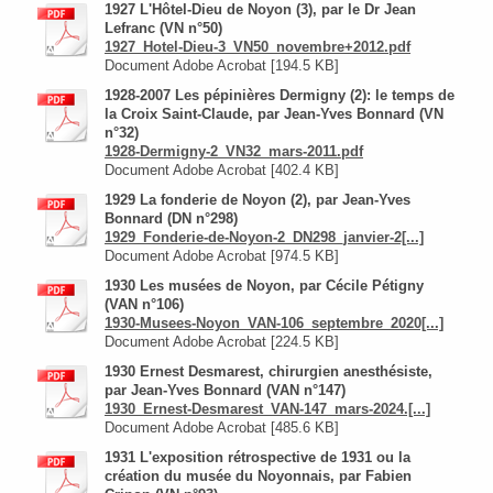
1927 L'Hôtel-Dieu de Noyon (3), par le Dr Jean
Lefranc (VN n°50)
1927_Hotel-Dieu-3_VN50_novembre+2012.pdf
Document Adobe Acrobat [194.5 KB]
1928-2007 Les pépinières Dermigny (2): le temps de
la Croix Saint-Claude, par Jean-Yves Bonnard (VN
n°32)
1928-Dermigny-2_VN32_mars-2011.pdf
Document Adobe Acrobat [402.4 KB]
1929 La fonderie de Noyon (2), par Jean-Yves
Bonnard (DN n°298)
1929_Fonderie-de-Noyon-2_DN298_janvier-2[...]
Document Adobe Acrobat [974.5 KB]
1930 Les musées de Noyon, par Cécile Pétigny
(VAN n°106)
1930-Musees-Noyon_VAN-106_septembre_2020[...]
Document Adobe Acrobat [224.5 KB]
1930 Ernest Desmarest, chirurgien anesthésiste,
par Jean-Yves Bonnard (VAN n°147)
1930_Ernest-Desmarest_VAN-147_mars-2024.[...]
Document Adobe Acrobat [485.6 KB]
1931 L'exposition rétrospective de 1931 ou la
création du musée du Noyonnais, par Fabien