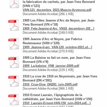
la fabrication de cachets, par Jean-Yves Bonnard
(VAN n°121)
VAN-121_decembre_2021-Mascre-Azymose.pdf
Document Adobe Acrobat [266.1 KB]
1909 Les Fêtes Jeanne d'Arc de Noyon, par Jean-
Yves Bonnard (VN n°18)
1909_Fete-Jeanne-d-Arc_VN18_decembre+-20[...]
Document Adobe Acrobat [249.0 KB]
1909 Jeanne d'Arc et Noyon, par Fabrice
Reutenaueur (VAN n°120)
1909_Jeanne-d-arc_VAN-120_octobre-2021.p[...]
Document Adobe Acrobat [270.8 KB]
1909 La Baleine se fait un nom, par Jean-Yves
Bonnard (VN n°8)
1909_La-baleine_VN8_janvier-2009.pdf
Document Adobe Acrobat [229.1 KB]
1910 La crue de 1910 en Noyonnais, par Jean-Yves
Bonnard (DN n°281)
1910_Crue-Oise_DN281_juin-2005.pdf
Document Adobe Acrobat [966.1 KB]
1910 Ernest Laurain, l'épigraphiste de la
cathédrale, par Jean-Yves Bonnard (VAN n°150)
1910_Laurain-Ernest-VAN-150_juin-2024.pd[...]