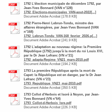
1792 L'élection municipale de décembre 1792, par
Jean-Yves Bonnard (VAN n°128)
1792_Elections-municipales_VAN-aout-2022[...]
Document Adobe Acrobat [178.8 KB]
1792 Pierre-Henri Lebrun-Tondu, minstre des
affaires étrangères, par Jean-Yves Bonnard (VAN
n°168)
1792_Lebrun-Tondu_VAN-168_fevrier_2026.p[...]
Document Adobe Acrobat [241.9 KB]
1792 L'adaptation au nouveau régime: la Première
République (1792) jusqu'à la mort du roi Louis XVI,
par le Dr Jean Lefranc (VN n°21)
1792_adapta-Regime_VN21_mars-2010.pdf
Document Adobe Acrobat [194.2 KB]
1793 La première République après la mort de
Capet: la République est en danger, par le Dr Jean
Lefranc (VN n°23)
1793_Republique_VN23_mai-2010.pdf
Document Adobe Acrobat [350.5 KB]
1793 Collot d'Herbois et Isoré à Noyon, par Jean-
Yves Bonnard (VN n°64)
1793_Collot-d-Herbois_Isre.pdf
Document Adobe Acrobat [226.3 KB]