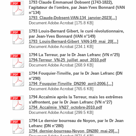
1793 Claude Emmanuel Dobsent (1743-1822),
l'agitateur de l'ombre, par Jean-Yves Bonnard (VAN
n°134)
1793_Claude-Dobsent-VAN-134_janvier-2023[...]
Document Adobe Acrobat [175.8 KB]
1793 Louis-Bernard Gibert, le curé révolutionnaire,
par Jean-Yves Bonnard (VAN n°149)
1793_Louis-Bernard-Gibert_VAN-149_mai_20[...]
Document Adobe Acrobat [234.1 KB]
1794 La Terreur, par le Dr Jean Lefranc (VN n°25)
1794-Terreur_VN-25_juillet_aout_2010.pdf
Document Adobe Acrobat [268.9 KB]
1794 Fouquier-Tinville, par le Dr Jean Lefranc (DN
n°290)
1794_Fouquier-Tinville_DN290_avril-2006.[...]
Document Adobe Acrobat [765.6 KB]
1794 Accalmie après la Terreur, mais les extrêmes
s'affrontent, par le Dr Jean Lefranc (VN n°27)
1794_Accalmie_VN27_octobre-2010.pdf
Document Adobe Acrobat [299.5 KB]
1794 Le dernier bourreau de Noyon, par le Dr Jean
Lefranc (DN n°280)
1794_dernier-bourreau-Noyon_DN280_mai-20[...]