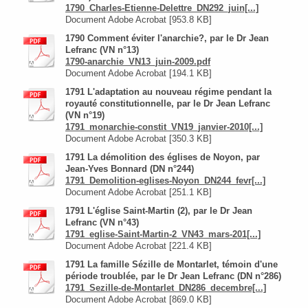
1790_Charles-Etienne-Delettre_DN292_juin[...]
Document Adobe Acrobat [953.8 KB]
1790 Comment éviter l'anarchie?, par le Dr Jean
Lefranc (VN n°13)
1790-anarchie_VN13_juin-2009.pdf
Document Adobe Acrobat [194.1 KB]
1791 L'adaptation au nouveau régime pendant la
royauté constitutionnelle, par le Dr Jean Lefranc
(VN n°19)
1791_monarchie-constit_VN19_janvier-2010[...]
Document Adobe Acrobat [350.3 KB]
1791 La démolition des églises de Noyon, par
Jean-Yves Bonnard (DN n°244)
1791_Demolition-eglises-Noyon_DN244_fevr[...]
Document Adobe Acrobat [251.1 KB]
1791 L'église Saint-Martin (2), par le Dr Jean
Lefranc (VN n°43)
1791_eglise-Saint-Martin-2_VN43_mars-201[...]
Document Adobe Acrobat [221.4 KB]
1791 La famille Sézille de Montarlet, témoin d'une
période troublée, par le Dr Jean Lefranc (DN n°286)
1791_Sezille-de-Montarlet_DN286_decembre[...]
Document Adobe Acrobat [869.0 KB]