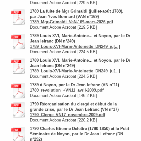
Document Adobe Acrobat [229.5 KB]
1789 La fuite de Mgr Grimaldi (juillet-août 1789),
par Jean-Yves Bonnard (VAN n°169)
1789_Mgr-Grimaldi_VaN-169-mars-2026.pdf
Document Adobe Acrobat [219.5 KB]
1789 Louis XVI, Marie-Antoine... et Noyon, par le Dr
Jean lefranc (DN n°249)
1789_Louis-XVI-Marie-Antoinette_DN249_ju[...]
Document Adobe Acrobat [224.5 KB]
1789 Louis XVI, Marie-Antoine... et Noyon, par le Dr
Jean lefranc (DN n°249)
1789_Louis-XVI-Marie-Antoinette_DN249_ju[...]
Document Adobe Acrobat [224.5 KB]
1789 à Noyon, par le Dr Jean lefranc (VN n°11)
1789_revolution_+VN11_avril-2009.pdf
Document Adobe Acrobat [146.2 KB]
1790 Réorganisation du clergé et début de la
grande crise, par le Dr Jean Lefranc (VN n°17)
1790_Clerge_VN17_novembre-2009.pdf
Document Adobe Acrobat [220.2 KB]
1790 Charles Etienne Delettre (1790-1850) et le Petit
Séminaire de Noyon, par le Dr Jean Lefranc (DN
n°292)